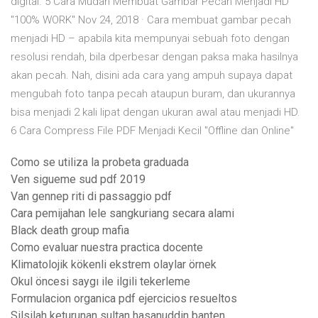
digital. 5 Cara Mudah Membuat Gambar Pecah Menjadi HD
"100% WORK" Nov 24, 2018 · Cara membuat gambar pecah
menjadi HD – apabila kita mempunyai sebuah foto dengan
resolusi rendah, bila dperbesar dengan paksa maka hasilnya
akan pecah. Nah, disini ada cara yang ampuh supaya dapat
mengubah foto tanpa pecah ataupun buram, dan ukurannya
bisa menjadi 2 kali lipat dengan ukuran awal atau menjadi HD.
6 Cara Compress File PDF Menjadi Kecil "Offline dan Online"
Como se utiliza la probeta graduada
Ven sigueme sud pdf 2019
Van gennep riti di passaggio pdf
Cara pemijahan lele sangkuriang secara alami
Black death group mafia
Como evaluar nuestra practica docente
Klimatolojik kökenli ekstrem olaylar örnek
Okul öncesi saygı ile ilgili tekerleme
Formulacion organica pdf ejercicios resueltos
Silsilah keturunan sultan hasanuddin banten