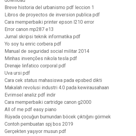
download
Breve historia del urbanismo pdf leccion 1
Libros de proyectos de inversion publica pdf
Cara memperbaiki printer epson l210 error
Error canon mp287 e13
Jurnal skripsi teknik informatika pdf
Yo soy tu enric corbera pdf
Manual de seguridad social militar 2014
Minhas invenções nikola tesla pdf
Drenaje linfatico corporal pdf
Uva ursi pdf
Cara cek status mahasiswa pada epsbed dikti
Makalah revolusi industri 4.0 pada kewirausahaan
Evrimsel analiz pdf indir
Cara memperbaiki cartridge canon g2000
All of me pdf easy piano
Rüyada çocuğun burnundan böcek çıktığını görmek
Contoh pembuatan spj bos 2019
Gerçekten yaşıyor musun pdf