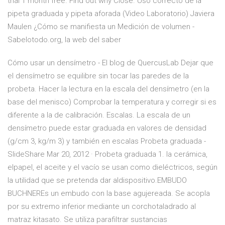
trial 1 month free. Find out why Close. Uso correcto de la
pipeta graduada y pipeta aforada (Video Laboratorio) Javiera
Maulen ¿Cómo se manifiesta un Medición de volumen -
Sabelotodo.org, la web del saber
Cómo usar un densímetro - El blog de QuercusLab Dejar que
el densímetro se equilibre sin tocar las paredes de la
probeta. Hacer la lectura en la escala del densímetro (en la
base del menisco) Comprobar la temperatura y corregir si es
diferente a la de calibración. Escalas. La escala de un
densímetro puede estar graduada en valores de densidad
(g/cm 3, kg/m 3) y también en escalas Probeta graduada -
SlideShare Mar 20, 2012 · Probeta graduada 1. la cerámica,
elpapel, el aceite y el vacío se usan como dieléctricos, según
la utilidad que se pretenda dar aldispositivo.EMBUDO
BUCHNEREs un embudo con la base agujereada. Se acopla
por su extremo inferior mediante un corchotaladrado al
matraz kitasato. Se utiliza parafiltrar sustancias