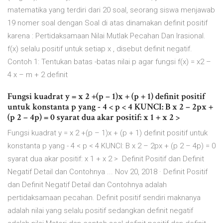
matematika yang terdiri dari 20 soal, seorang siswa menjawab
19 nomer soal dengan Soal di atas dinamakan definit positif
karena : Pertidaksamaan Nilai Mutlak Pecahan Dan Irasional.
f(x) selalu positif untuk setiap x , disebut definit negatif.
Contoh 1: Tentukan batas -batas nilai p agar fungsi f(x) = x2 –
4 x – m + 2 definit
Fungsi kuadrat y = x 2 +(p – 1)x + (p + 1) definit positif
untuk konstanta p yang - 4 < p < 4 KUNCI: B x 2 – 2px +
(p 2 – 4p) = 0 syarat dua akar positif: x 1 + x 2 >
Fungsi kuadrat y = x 2 +(p – 1)x + (p + 1) definit positif untuk
konstanta p yang - 4 < p < 4 KUNCI: B x 2 – 2px + (p 2 – 4p) = 0
syarat dua akar positif: x 1 + x 2 > Definit Positif dan Definit
Negatif Detail dan Contohnya ... Nov 20, 2018 · Definit Positif
dan Definit Negatif Detail dan Contohnya adalah
pertidaksamaan pecahan. Definit positif sendiri maknanya
adalah nilai yang selalu positif sedangkan definit negatif