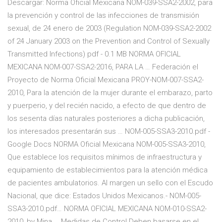
Descargar: Norma Oficial Mexicana NOM-039-SSA2-2002, para
la prevención y control de las infecciones de transmisión
sexual, de 24 enero de 2003 (Regulation NOM-039-SSA2-2002
of 24 January 2003 on the Prevention and Control of Sexually
Transmitted Infections) ‎pdf - 0.1 MB‎ NORMA OFICIAL
MEXICANA NOM-007-SSA2-2016, PARA LA … Federación el
Proyecto de Norma Oficial Mexicana PROY-NOM-007-SSA2-
2010, Para la atención de la mujer durante el embarazo, parto
y puerperio, y del recién nacido, a efecto de que dentro de
los sesenta días naturales posteriores a dicha publicación,
los interesados presentarán sus … NOM-005-SSA3-2010.pdf -
Google Docs NORMA Oficial Mexicana NOM-005-SSA3-2010,
Que establece los requisitos mínimos de infraestructura y
equipamiento de establecimientos para la atención médica
de pacientes ambulatorios. Al margen un sello con el Escudo
Nacional, que dice: Estados Unidos Mexicanos.- NOM-005-
SSA3-2010.pdf… NORMA OFICIAL MEXICANA NOM-010-SSA2-
2010, by Mina … Medidas de Control Deben basarse en el