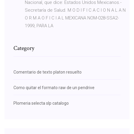
Nacional, que dice: Estados Unidos Mexicanos.-
Secretaría de Salud. M O D I F I C A C I O N A L A N
O R M A O F I C I A L MEXICANA NOM-028-SSA2-
1999, PARA LA
Category
Comentario de texto platon resuelto
Como quitar el formato raw de un pendrive
Plomeria selecta slp catalogo