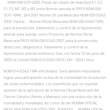
... NOM-038-SCFI-2000, Pesas de clases de exactitud E1, E2,
F1, F2, M1, M2 y M3 (esta Norma cancela el PROY-NOM-039-
SCFI-1994). 26-II-2001 Norma Ofi cial Mexicana NOM-030-SSA2-
2009. Para la ... Norma Oficial Mexicana NOM-030-SSA2-1999,
para la prevención, tratamiento y control de la hipertensión
arterial; para quedar como Proyecto de Norma Oficial
Mexicana PROY-NOM-030-SSA2-2007, para la preven-ción,
detección, diagnóstico, tratamiento y control de la
hipertensión arterial sistémica. Que con fecha 23 de junio de
2009, el Comité NOM-010-SSA2-2010 | VIH / SIDA | Virus
NOM-014-SSA2-1994 efectividad. Será también importante
lograr una participación activa de la comunidad en la solución
de estas enfermedades. Los beneficios que se esperan
obtener de la aplicación de la Norma Oficial Mexicana del
Cáncer Cérvico Uterino y Mamario son una reducción de la
mortalidad y morbilidad, así como de las NORMA OFICIAL
MEXICANA NOM-104-STPS-2001, AGENTES ... NORMA OFICIAL