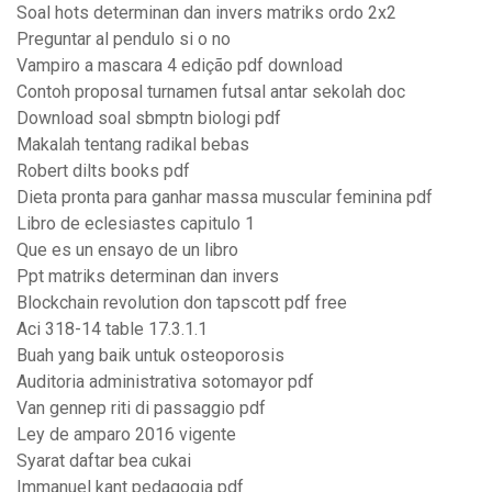
Soal hots determinan dan invers matriks ordo 2x2
Preguntar al pendulo si o no
Vampiro a mascara 4 edição pdf download
Contoh proposal turnamen futsal antar sekolah doc
Download soal sbmptn biologi pdf
Makalah tentang radikal bebas
Robert dilts books pdf
Dieta pronta para ganhar massa muscular feminina pdf
Libro de eclesiastes capitulo 1
Que es un ensayo de un libro
Ppt matriks determinan dan invers
Blockchain revolution don tapscott pdf free
Aci 318-14 table 17.3.1.1
Buah yang baik untuk osteoporosis
Auditoria administrativa sotomayor pdf
Van gennep riti di passaggio pdf
Ley de amparo 2016 vigente
Syarat daftar bea cukai
Immanuel kant pedagogia pdf