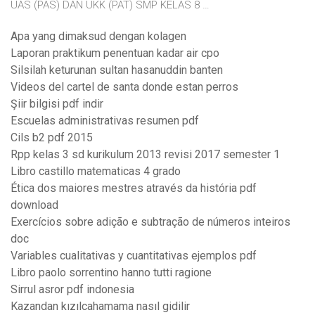
UAS (PAS) DAN UKK (PAT) SMP KELAS 8 …
Apa yang dimaksud dengan kolagen
Laporan praktikum penentuan kadar air cpo
Silsilah keturunan sultan hasanuddin banten
Videos del cartel de santa donde estan perros
Şiir bilgisi pdf indir
Escuelas administrativas resumen pdf
Cils b2 pdf 2015
Rpp kelas 3 sd kurikulum 2013 revisi 2017 semester 1
Libro castillo matematicas 4 grado
Ética dos maiores mestres através da história pdf
download
Exercícios sobre adição e subtração de números inteiros
doc
Variables cualitativas y cuantitativas ejemplos pdf
Libro paolo sorrentino hanno tutti ragione
Sirrul asror pdf indonesia
Kazandan kızılcahamama nasıl gidilir