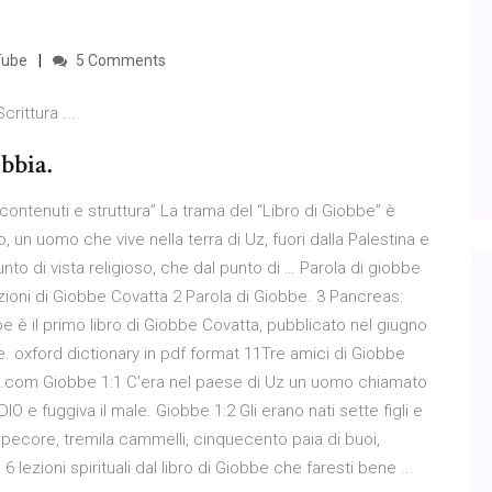
uTube
5 Comments
rittura ...
ibbia.
: contenuti e struttura” La trama del “Libro di Giobbe” è
, un uomo che vive nella terra di Uz, fuori dalla Palestina e
nto di vista religioso, che dal punto di … Parola di giobbe
ioni di Giobbe Covatta 2 Parola di Giobbe. 3 Pancreas:
be è il primo libro di Giobbe Covatta, pubblicato nel giugno
e. oxford dictionary in pdf format 11Tre amici di Giobbe
s.com Giobbe 1:1 C'era nel paese di Uz un uomo chiamato
 e fuggiva il male. Giobbe 1:2 Gli erano nati sette figli e
a pecore, tremila cammelli, cinquecento paia di buoi,
ezioni spirituali dal libro di Giobbe che faresti bene ...