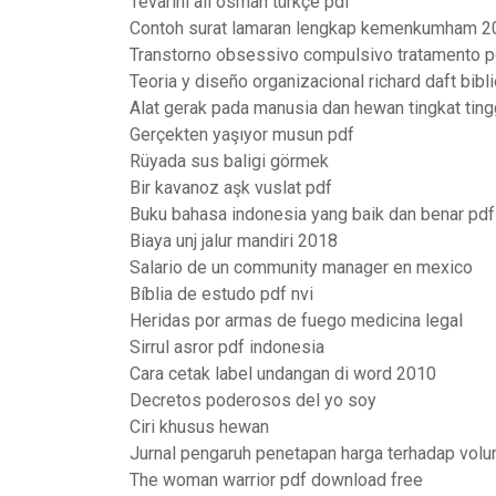
Tevarihi ali osman türkçe pdf
Contoh surat lamaran lengkap kemenkumham 2
Transtorno obsessivo compulsivo tratamento p
Teoria y diseño organizacional richard daft bibli
Alat gerak pada manusia dan hewan tingkat tinggi a
Gerçekten yaşıyor musun pdf
Rüyada sus baligi görmek
Bir kavanoz aşk vuslat pdf
Buku bahasa indonesia yang baik dan benar pdf
Biaya unj jalur mandiri 2018
Salario de un community manager en mexico
Bíblia de estudo pdf nvi
Heridas por armas de fuego medicina legal
Sirrul asror pdf indonesia
Cara cetak label undangan di word 2010
Decretos poderosos del yo soy
Ciri khusus hewan
Jurnal pengaruh penetapan harga terhadap volu
The woman warrior pdf download free