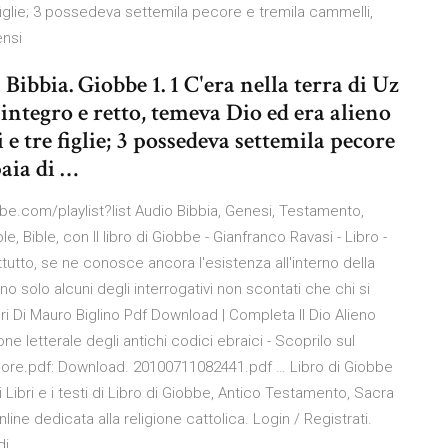
e figlie; 3 possedeva settemila pecore e tremila cammelli,
ensi
Bibbia. Giobbe 1. 1 C'era nella terra di Uz
tegro e retto, temeva Dio ed era alieno
i e tre figlie; 3 possedeva settemila pecore
aia di …
be.com/playlist?list Audio Bibbia, Genesi, Testamento,
ble, Bible, con Il libro di Giobbe - Gianfranco Ravasi - Libro -
ttutto, se ne conosce ancora l'esistenza all'interno della
o solo alcuni degli interrogativi non scontati che chi si
bri Di Mauro Biglino Pdf Download | Completa Il Dio Alieno
one letterale degli antichi codici ebraici - Scoprilo sul
 dolore.pdf: Download. 20100711082441.pdf … Libro di Giobbe
 i Libri e i testi di Libro di Giobbe, Antico Testamento, Sacra
nline dedicata alla religione cattolica. Login / Registrati.
di …