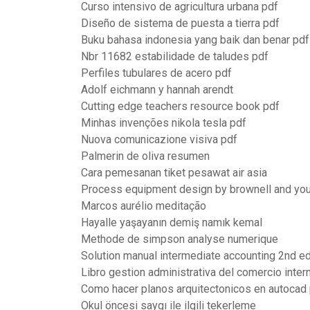
Curso intensivo de agricultura urbana pdf
Diseño de sistema de puesta a tierra pdf
Buku bahasa indonesia yang baik dan benar pdf
Nbr 11682 estabilidade de taludes pdf
Perfiles tubulares de acero pdf
Adolf eichmann y hannah arendt
Cutting edge teachers resource book pdf
Minhas invenções nikola tesla pdf
Nuova comunicazione visiva pdf
Palmerin de oliva resumen
Cara pemesanan tiket pesawat air asia
Process equipment design by brownell and yo
Marcos aurélio meditação
Hayalle yaşayanın demiş namık kemal
Methode de simpson analyse numerique
Solution manual intermediate accounting 2nd ed
Libro gestion administrativa del comercio inter
Como hacer planos arquitectonicos en autocad
Okul öncesi saygı ile ilgili tekerleme