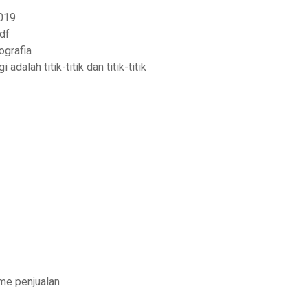
019
df
ografia
dalah titik-titik dan titik-titik
me penjualan