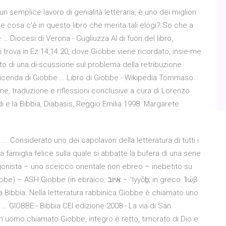
un semplice lavoro di genialità letteraria, è uno dei migliori
he cosa c'è in questo libro che merita tali elogi? So che a
 … Diocesi di Verona - Gugliuzza Al di fuori del libro,
i trova in Ez 14,14.20, dove Giobbe viene ricordato, insie-me
sto di una di-scussione sul problema della retribuzione
 vicenda di Giobbe … Libro di Giobbe - Wikipedia Tommaso
ne, traduzione e riflessioni conclusive a cura di Lorenzo
i e la Bibbia, Diabasis, Reggio Emilia 1998. Margarete
 ... Considerato uno dei capolavori della letteratura di tutti i
na famiglia felice sulla quale si abbatte la bufera di una serie
gonista – uno sceicco orientale non ebreo – inebetito su
(in ebraico: אִיּוֹב – ʾIyyōḇ; in greco: Ἰώβ
lla Bibbia. Nella letteratura rabbinica Giobbe è chiamato uno
in … GIOBBE - Bibbia CEI edizione 2008 - La via di San
un uomo chiamato Giobbe, integro e retto, timorato di Dio e