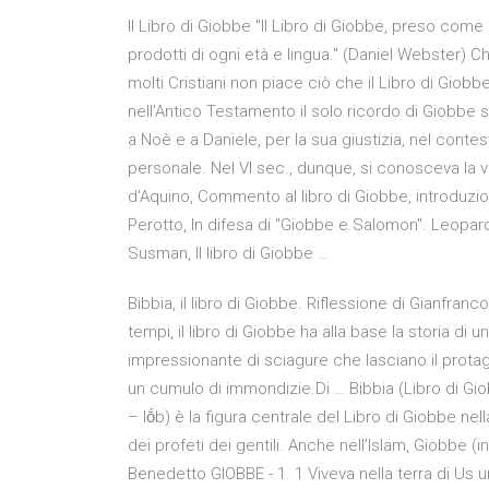
Il Libro di Giobbe "Il Libro di Giobbe, preso come 
prodotti di ogni età e lingua." (Daniel Webster) C
molti Cristiani non piace ciò che il Libro di Giobbe
nell’Antico Testamento il solo ricordo di Giobbe s
a Noè e a Daniele, per la sua giustizia, nel conte
personale. Nel VI sec., dunque, si conosceva la
d'Aquino, Commento al libro di Giobbe, introduzio
Perotto, In difesa di "Giobbe e Salomon". Leopard
Susman, Il libro di Giobbe …
Bibbia, il libro di Giobbe. Riflessione di Gianfranco
tempi, il libro di Giobbe ha alla base la storia di u
impressionante di sciagure che lasciano il prota
un cumulo di immondizie.Di … Bibbia (Libro di Giobbe) – ASH Giobbe 
– Iṓb) è la figura centrale del Libro di Giobbe ne
dei profeti dei gentili. Anche nell’Islam, Giobbe (
Benedetto GIOBBE - 1. 1 Viveva nella terra di Us 