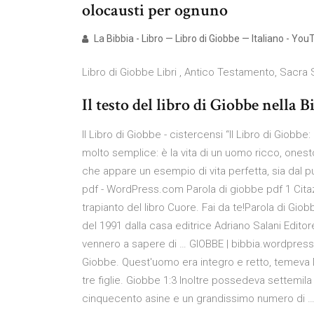
olocausti per ognuno
La Bibbia - Libro — Libro di Giobbe — Italiano - Yo
Libro di Giobbe Libri , Antico Testamento, Sacra Sc
Il testo del libro di Giobbe nella B
Il Libro di Giobbe - cistercensi “Il Libro di Giobbe
molto semplice: è la vita di un uomo ricco, onesto
che appare un esempio di vita perfetta, sia dal pu
pdf - WordPress.com Parola di giobbe pdf 1 Citaz
trapianto del libro Cuore. Fai da te!Parola di Giob
del 1991 dalla casa editrice Adriano Salani Editor
vennero a sapere di … GIOBBE | bibbia.wordpres
Giobbe. Quest'uomo era integro e retto, temeva DIO
tre figlie. Giobbe 1:3 Inoltre possedeva settemil
cinquecento asine e un grandissimo numero di … 6 l