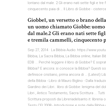
lontano dal male. 2 Gli erano nati sette figli e tr
cinquecento paia di … Il Libro di Giobbe - cisterc
Giobbe1, un versetto o brano della 
un uomo chiamato Giobbe: uomo in
dal male.2 Gli erano nati sette figl
e tremila cammelli, cinquecento p
Sep 27, 2014 · La Bibbia Audio: https://www.youtu
Bibbia, La Sacra Bibbia, La Bibbia online, Italian Bi
EDB ... Perchè leggere il libro di Giobbe? E sopra
Bibbia? E ancora: si conosce la Bibbia? Questi son
definisce cristiano, prima ancora di … (Latest) Li
della Bibbia - Libro di Mauro Biglino - Dalla traduzi
Giardino dei Libri.. libro di Giobbe: lenigma del
Libri , Antico Testamento, Sacra Scrittura ... Tutti
Scrittura proposti da Libreriadelsanto.it: libreria o
Testo CEI 2008 - Introduzione e note dalla Bibbia 