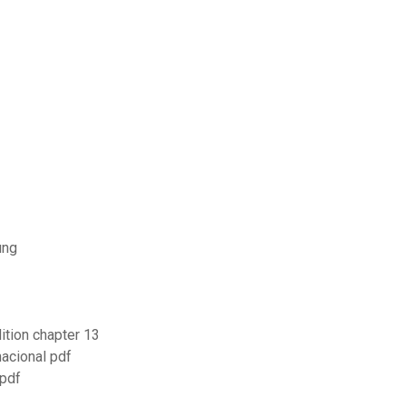
ung
ition chapter 13
nacional pdf
 pdf